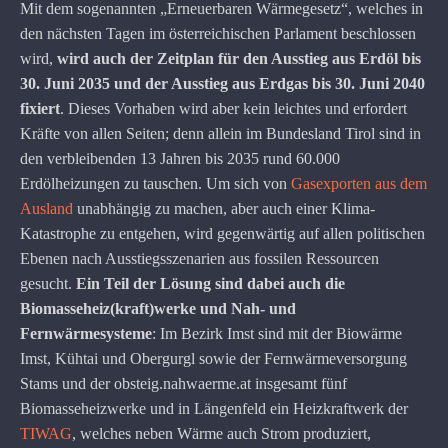
Mit dem sogenannten „Erneuerbaren Wärmegesetz“, welches in
den nächsten Tagen im österreichischen Parlament beschlossen
wird,
wird auch der Zeitplan für den Ausstieg aus Erdöl bis
30. Juni 2035 und der Ausstieg aus Erdgas bis 30. Juni 2040
fixiert
. Dieses Vorhaben wird aber kein leichtes und erfordert
Kräfte von allen Seiten; denn allein im Bundesland Tirol sind in
den verbleibenden 13 Jahren bis 2035 rund 60.000
Erdölheizungen zu tauschen. Um sich von
Gasexporten aus dem
Ausland
unabhängig zu machen, aber auch einer Klima-
Katastrophe zu entgehen, wird gegenwärtig auf allen politischen
Ebenen nach Ausstiegsszenarien aus fossilen Ressourcen
gesucht.
Ein Teil der Lösung sind dabei auch die
Biomasseheiz(kraft)werke und Nah- und
Fernwärmesysteme
: Im Bezirk Imst sind mit der Biowärme
Imst, Kühtai und Obergurgl sowie der Fernwärmeversorgung
Stams und der obsteig.nahwaerme.at insgesamt fünf
Biomasseheizwerke und in Längenfeld ein Heizkraftwerk der
TIWAG
, welches neben Wärme auch Strom produziert,