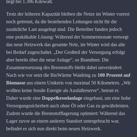
liegt bei 1.396 Kilowatt.
Trotz der höheren Kapazität bleiben die Netze im Winter vorerst
noch getrennt, da die bestehenden Leitungen nicht für die
zusätzliche Last ausgelegt sind. Die Betreiber fanden jedoch
eine praktikable Lösung: Während der Sommermonate versorgt
das neue Heizwerk das gesamte Netz, im Winter wird das alte
bei Bedarf zugeschaltet. „Der Großteil der Versorgung erfolgt
aber bereits über die neue Anlage“, so Brandtner. Die
Zusammensetzung des Brennstoffs bleibt dabei unverändert:
Nach wie vor setzt die BioWärme Waidring zu
100 Prozent auf
Biomasse
aus einem Umkreis von maximal 50 Kilometern. „Wir
wollten keine fossile Energie als Ausfallreserve“, betont er.
Daher wurde eine
Doppelkesselanlage
eingebaut, um eine hohe
Versorgungssicherheit auch ohne Öl oder Gas zu gewährleisten.
Zudem wurde die Brennstofflagerung optimiert: Während das
Lager zuvor an einem anderen Standort untergebracht war,
befindet es sich nun direkt beim neuen Heizwerk.