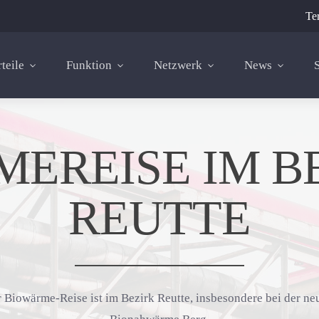
Te
teile
Funktion
Netzwerk
News
EREISE IM B
REUTTE
r Biowärme-Reise ist im Bezirk Reutte, insbesondere bei der n