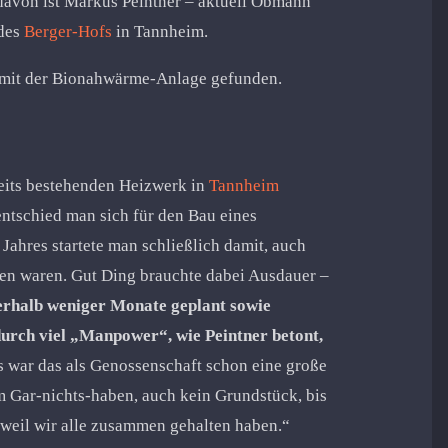
davon ist Markus Peintner – aktuell Obmann
 des
Berger-Hofs
in Tannheim.
g mit der Bionahwärme-Anlage gefunden.
reits bestehenden Heizwerk in
Tannheim
ntschied man sich für den Bau eines
Jahres startete man schließlich damit, auch
n waren. Gut Ding brauchte dabei Ausdauer –
erhalb weniger Monate geplant sowie
urch viel „Manpower“, wie Peintner betont,
ns war das als Genossenschaft schon eine große
m Gar-nichts-haben, auch kein Grundstück, bis
 weil wir alle zusammen gehalten haben.“