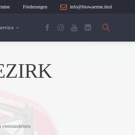
rmine
Förderungen
info@biowaerme.tirol
Service
EZIRK
eu entstandenen