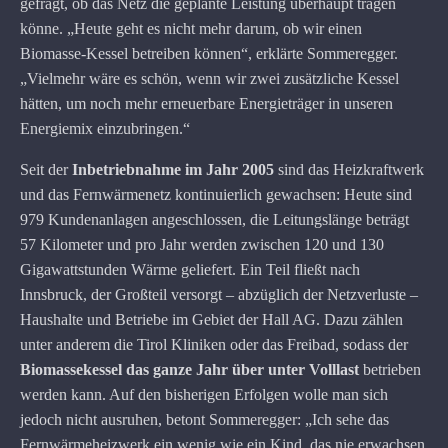
gefragt, ob das Netz die geplante Leistung überhaupt tragen
könne. „Heute geht es nicht mehr darum, ob wir einen
Biomasse-Kessel betreiben können“, erklärte Sommeregger.
„Vielmehr wäre es schön, wenn wir zwei zusätzliche Kessel
hätten, um noch mehr erneuerbare Energieträger in unseren
Energiemix einzubringen.“
Seit der
Inbetriebnahme im Jahr 2005
sind das Heizkraftwerk
und das Fernwärmenetz kontinuierlich gewachsen: Heute sind
979 Kundenanlagen angeschlossen, die Leitungslänge beträgt
57 Kilometer und pro Jahr werden zwischen 120 und 130
Gigawattstunden Wärme geliefert. Ein Teil fließt nach
Innsbruck, der Großteil versorgt – abzüglich der Netzverluste –
Haushalte und Betriebe im Gebiet der Hall AG. Dazu zählen
unter anderem die Tirol Kliniken oder das Freibad, sodass der
Biomassekessel das ganze Jahr über unter Volllast
betrieben
werden kann. Auf den bisherigen Erfolgen wolle man sich
jedoch nicht ausruhen, betont Sommeregger: „Ich sehe das
Fernwärmeheizwerk ein wenig wie ein Kind, das nie erwachsen