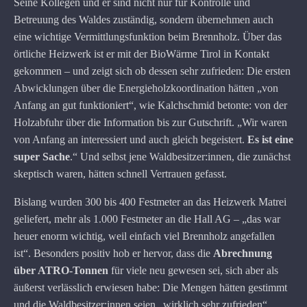
Seine Kollegen und er sind nicht nur für Kontrolle und
Betreuung des Waldes zuständig, sondern übernehmen auch
eine wichtige Vermittlungsfunktion beim Brennholz. Über das
örtliche Heizwerk ist er mit der BioWärme Tirol in Kontakt
gekommen – und zeigt sich ob dessen sehr zufrieden: Die ersten
Abwicklungen über die Energieholzkoordination hätten „von
Anfang an gut funktioniert“, wie Kalchschmid betonte: von der
Holzabfuhr über die Information bis zur Gutschrift. „Wir waren
von Anfang an interessiert und auch gleich begeistert.
Es ist eine
super Sache
.“ Und selbst jene Waldbesitzer:innen, die zunächst
skeptisch waren, hätten schnell Vertrauen gefasst.
Bislang wurden 300 bis 400 Festmeter an das Heizwerk Matrei
geliefert, mehr als 1.000 Festmeter an die Hall AG – „das war
heuer enorm wichtig, weil einfach viel Brennholz angefallen
ist“. Besonders positiv hob er hervor, dass die
Abrechnung
über ATRO-Tonnen
für viele neu gewesen sei, sich aber als
äußerst verlässlich erwiesen habe: Die Mengen hätten gestimmt
und die Waldbesitzer:innen seien „wirklich sehr zufrieden“.