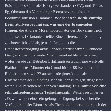
Präsident des Südtiroler Energiever-bandes (SEV), und Tobias
Ilg, Obmann des Vorarlberger Biomasseverbands, zur
Podiumsdiskussion zusammen.
Wie schätzen sie die künftige
Brennstoffversorgung ein, war eine der brennenden
Fragen
, die Andreas Moser, Koordinator der Biowärme Tirol,
an die sechs Diskutanten stellte. Eine differenzierte Stimmung
zeichnete sich bald ab, je nach Region ist die
Brennstoffversorgung aktuell anders einzuschätzen. Dennoch:
Die grenzüberschreitende Zusammenarbeit bleibt bestehen,
wofür gerade der Betreiber Erfahrungsaustausch eine wertvolle
Plattform bietet. Mitunter ein Grund für die 99 Betreiber und
Redner:innen sowie 22 ausstellende (inter-)nationale
Unternehmen der Einladung Jahr für Jahr zu folgen, insgesamt
waren 154 Personen bei der Veranstaltung.
Für Hamidovic eine
sehr zufriedenstellende Teilnehmerzahl.
Weiters resümiert er:
„Es war wieder eine sehr gelungene Tagung, bei welcher die
Verfügbarkeit der Biomasse als Thema dominierte, aber auch der
Know-how-Transfer zwischen Betreibern kam nicht zu kurz.“